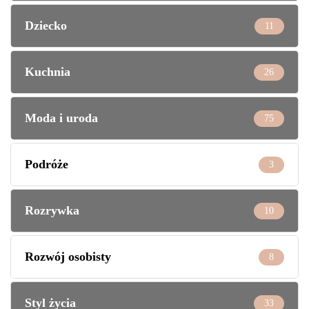
Dziecko
11
Kuchnia
26
Moda i uroda
75
Podróże
3
Rozrywka
10
Rozwój osobisty
8
Styl życia
33