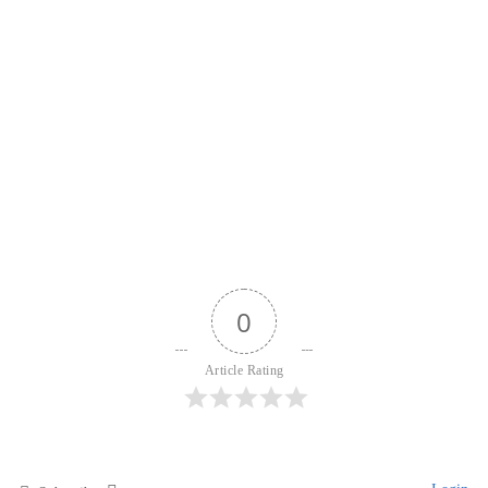
STYL ŻYCIA
15 lipca, 2025
Kolorowanki i spokój. Małe rytuały,
które robią różnicę
0
587
0
Udostępnij
Article Rating