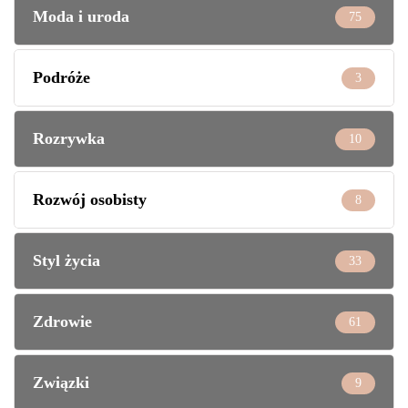
Moda i uroda
75
Podróże
3
Rozrywka
10
Rozwój osobisty
8
Styl życia
33
Zdrowie
61
Związki
9