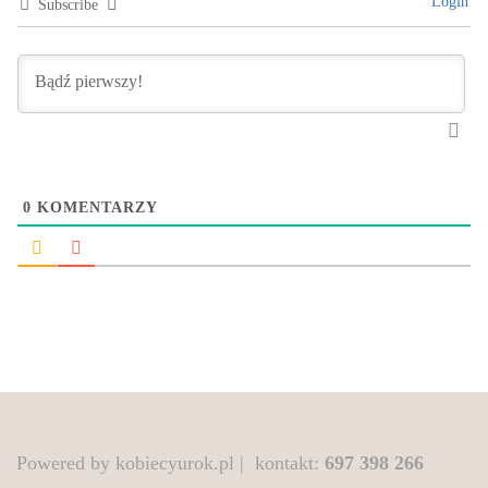
Login
Subscribe
0
KOMENTARZY
Powered by kobiecyurok.pl | kontakt:
697 398 266