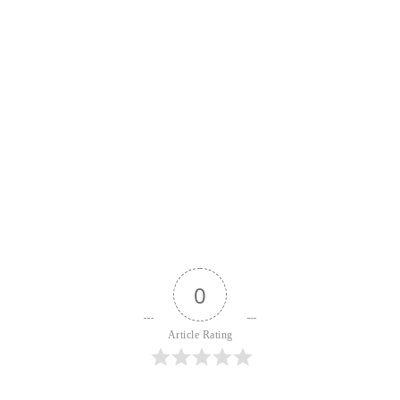
CIEKAWOSTKI
DOM I OGRÓD
DZIECKO
11 kwietnia, 2023
Chomik dżungarski - jak wygląda, co je,
ile żyje, dlaczego gryzie, czy może być
sam?
0
1622
0
Udostępnij
Article Rating