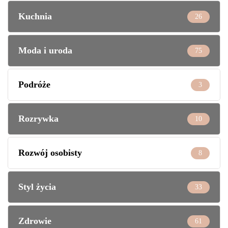
Kuchnia
26
Moda i uroda
75
Podróże
3
Rozrywka
10
Rozwój osobisty
8
Styl życia
33
Zdrowie
61