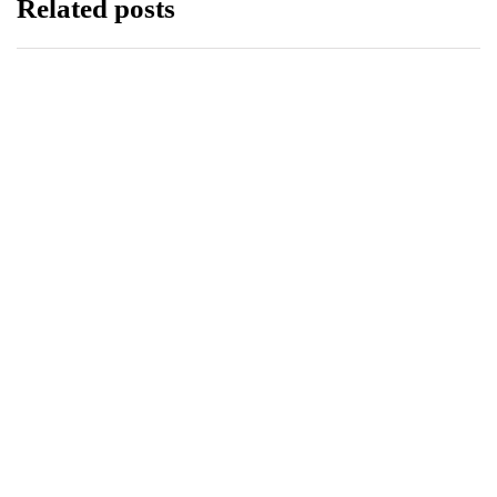
Related posts
DZIECKO
ROZRYWKA
31 sierpnia, 2023