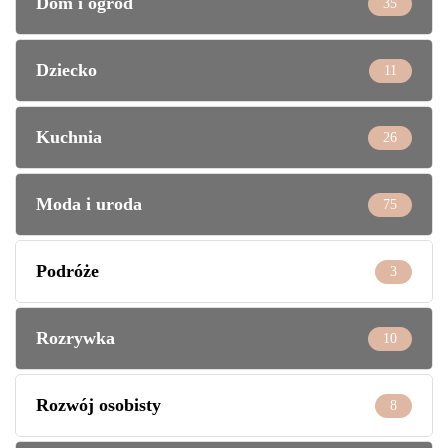
Dom i ogród
35
Dziecko
11
Kuchnia
26
Moda i uroda
75
Podróże
3
Rozrywka
10
Rozwój osobisty
8