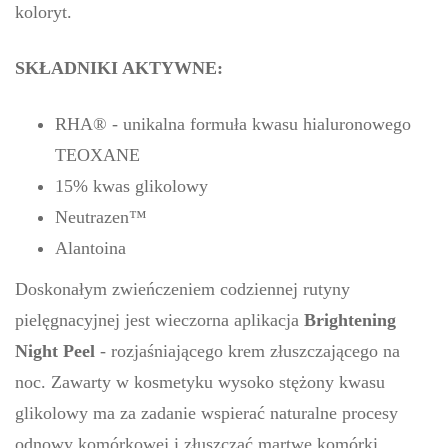
koloryt.
SKŁADNIKI AKTYWNE:
RHA® - unikalna formuła kwasu hialuronowego
TEOXANE
15% kwas glikolowy
Neutrazen™
Alantoina
Doskonałym zwieńczeniem codziennej rutyny
pielęgnacyjnej jest wieczorna aplikacja
Brightening
Night Peel
- rozjaśniającego krem złuszczającego na
noc. Zawarty w kosmetyku wysoko stężony kwasu
glikolowy ma za zadanie wspierać naturalne procesy
odnowy komórkowej i złuszczać martwe komórki