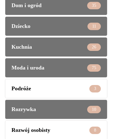
Dom i ogród
35
Dziecko
11
Kuchnia
26
Moda i uroda
75
Podróże
3
Rozrywka
10
Rozwój osobisty
8