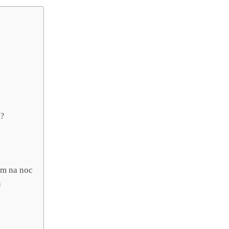
a?
em na noc
m