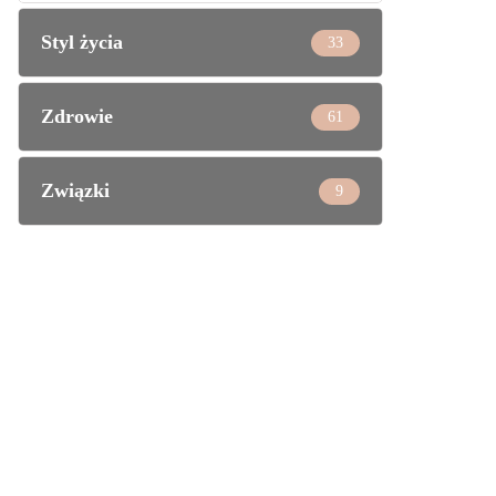
Styl życia
33
Zdrowie
61
Związki
9