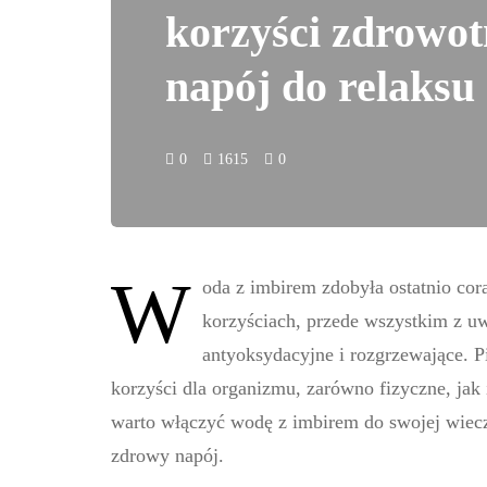
korzyści zdrowotn
napój do relaksu
0
1615
0
W
oda z imbirem zdobyła ostatnio co
korzyściach, przede wszystkim z u
antyoksydacyjne i rozgrzewające. 
korzyści dla organizmu, zarówno fizyczne, ja
warto włączyć wodę z imbirem do swojej wiecz
zdrowy napój.