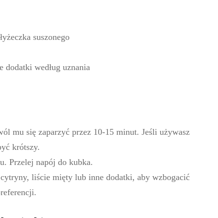
1 łyżeczka suszonego
ne dodatki według uznania
wól mu się zaparzyć przez 10-15 minut. Jeśli używasz
yć krótszy.
u. Przelej napój do kubka.
 cytryny, liście mięty lub inne dodatki, aby wzbogacić
eferencji.