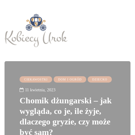
CIEKAWOSTKI
DOM I OGRÓD
DZIECKO
11 kwietnia, 2023
Chomik dżungarski – jak
wygląda, co je, ile żyje,
dlaczego gryzie, czy może
być sam?