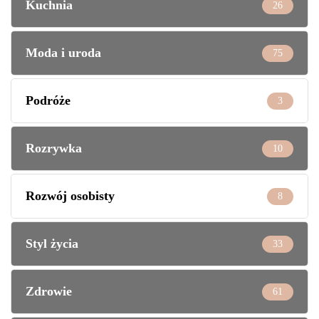
Kuchnia
26
Moda i uroda
75
Podróże
3
Rozrywka
10
Rozwój osobisty
8
Styl życia
33
Zdrowie
61