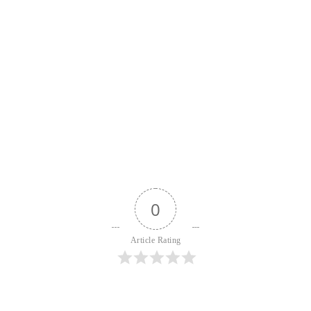
CIEKAWOSTKI
ZDROWIE
1 maja, 2025
Uczulenie na pierze - objawy, leczenie
0
1457
1
Udostępnij
Article Rating