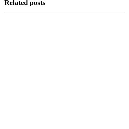
Related posts
STYL ŻYCIA
ZDROWIE
29 kwietnia, 2026